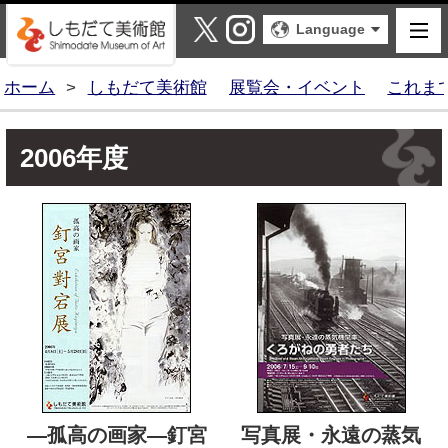
しもだて美術館
X
Instagram
Language
ホーム
>
しもだて美術館
展覧会・イベント
これま
2006年度
―孤高の画家―釘宮
写真展・永遠の蒸気