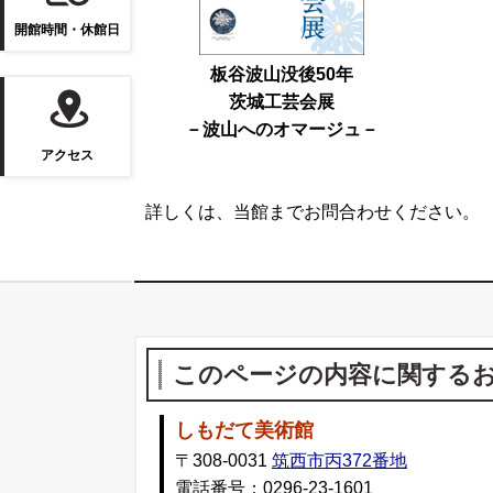
開館時間・休館日
板谷波山没後50年
茨城工芸会展
－波山へのオマージュ－
アクセス
詳しくは、当館までお問合わせください。
このページの内容に関する
しもだて美術館
〒308-0031
筑西市丙372番地
電話番号：0296-23-1601