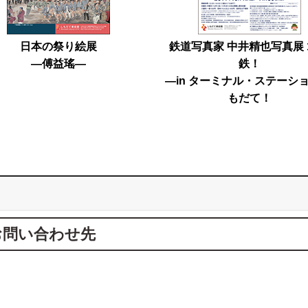
日本の祭り絵展
鉄道写真家 中井精也写真展 
―傅益瑤―
鉄！
―in ターミナル・ステーショ
もだて！
お問い合わせ先