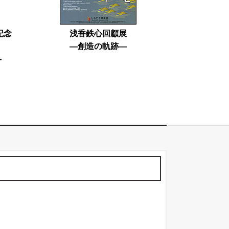
記念
浅香鉄心回顧展
―創造の軌跡―
―