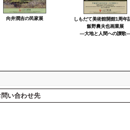
向井潤吉の民家展
しもだて美術館開館1周年
飯野農夫也画業展
―大地と人間への讃歌
お問い合わせ先