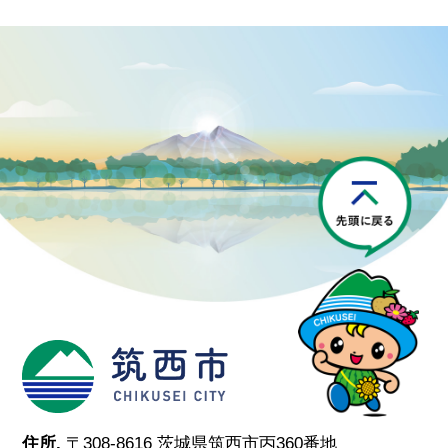
P
筑西市
住所.
〒308-8616 茨城県筑西市丙360番地