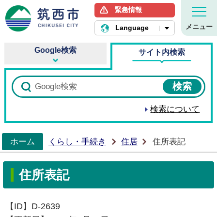
緊急情報
筑西市ホームページ
メニュー
Language
Google検索
サイト内検索
検索について
ホーム
くらし・手続き
住居
住所表記
>
住所表記
【ID】
D-2639