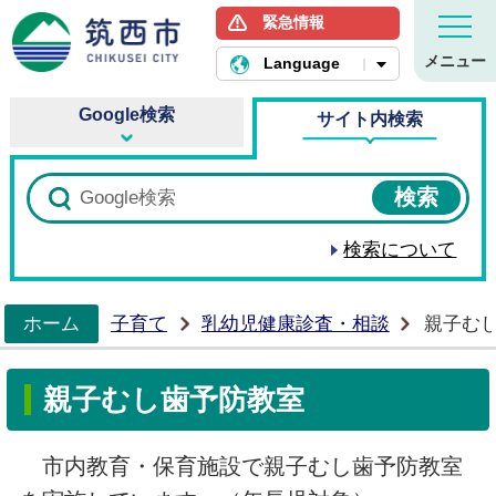
緊急情報
筑西市ホームページ
メニュー
Language
Google検索
サイト内検索
検索について
ホーム
子育て
乳幼児健康診査・相談
親子む
>
親子むし歯予防教室
市内教育・保育施設で親子むし歯予防教室