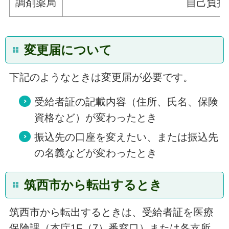
調剤薬局
自己負担
変更届について
下記のようなときは変更届が必要です。
受給者証の記載内容（住所、氏名、保険
資格など）が変わったとき
振込先の口座を変えたい、または振込先
の名義などが変わったとき
筑西市から転出するとき
筑西市から転出するときは、受給者証を医療
保険課（本庁1F（7）番窓口）または各支所