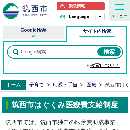
緊急情報
筑西市ホームページ
メニュー
Language
Google検索
サイト内検索
検索について
ホーム
子育て
助成・手当
医療
筑西市はぐ
>
筑西市はぐくみ医療費支給制度
筑西市では、筑西市独自の医療費助成事業、