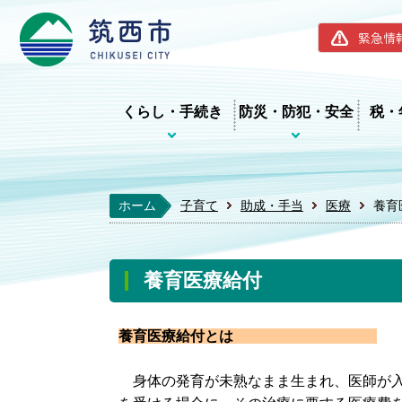
筑西市ホー
緊急情
くらし・手続き
防災・防犯・安全
税・
ホーム
子育て
助成・手当
医療
養育
養育医療給付
養育医療給付とは
身体の発育が未熟なまま生まれ、医師が入