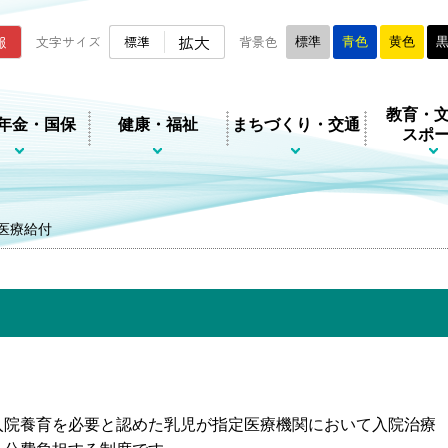
ムページ
拡大
報
文字サイズ
標準
背景色
標準
青色
黄色
教育・
年金・国保
健康・福祉
まちづくり・交通
スポ
医療給付
院養育を必要と認めた乳児が指定医療機関において入院治療