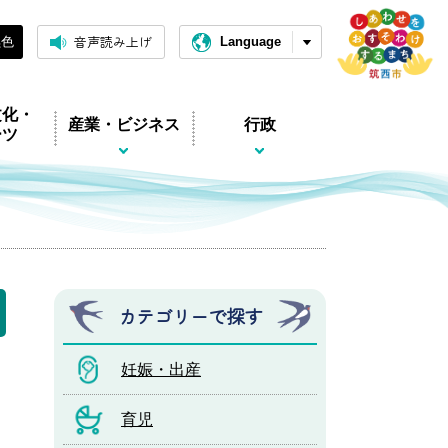
音声読み上げ
黒色
Language
文化・
産業・ビジネス
行政
ーツ
カテゴリーで探す
妊娠・出産
育児