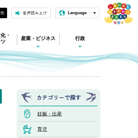
音声読み上げ
黒色
Language
文化・
産業・ビジネス
行政
ーツ
カテゴリーで探す
妊娠・出産
育児