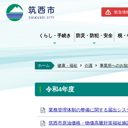
筑西市ホー
緊急情
くらし・手続き
防災・防犯・安全
税・
ホーム
健康・福祉
介護
事業所へのお知
令和4年度
業務管理体制の整備に関する届出シス
筑西市原油価格・物価高騰対策福祉施