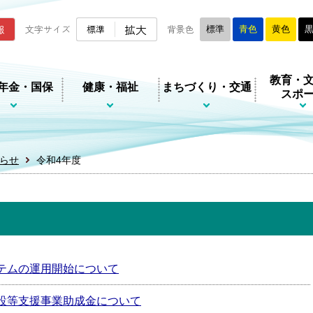
ムページ
拡大
報
文字サイズ
標準
背景色
標準
青色
黄色
教育・
年金・国保
健康・福祉
まちづくり・交通
スポ
らせ
令和4年度
テムの運用開始について
設等支援事業助成金について