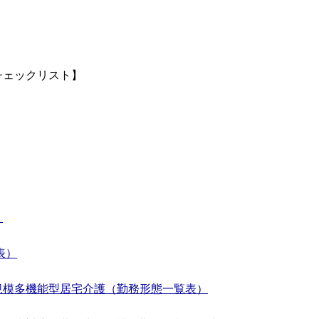
チェックリスト】
）
表
）
規模多機能型居宅介護（勤務形態一覧表）