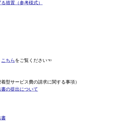
ずる措置（参考様式）
、
こちら
をご覧ください☜
密着型サービス費の請求に関する事項）
出書の提出について
出書