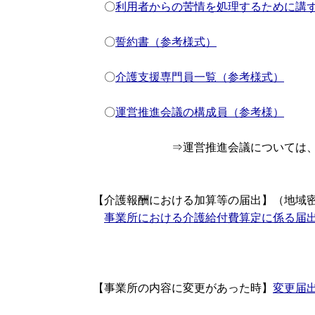
〇
利用者からの苦情を処理するために講
〇
誓約書（参考様式）
〇
介護支援専門員一覧（参考様式）
〇
運営推進会議の構成員（参考様）
⇒運営推進会議については
【介護報酬における加算等の届出】（地域
事業所における介護給付費算定に係る届
【事業所の内容に変更があった時】
変更届