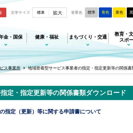
ムページ
拡大
報
文字サイズ
標準
背景色
標準
青色
黄色
教育・
年金・国保
健康・福祉
まちづくり・交通
スポ
ビス事業所
地域密着型サービス事業者の指定・指定更新等の関係書
の指定・指定更新等の関係書類ダウンロード
の指定（更新）等に関する申請書について