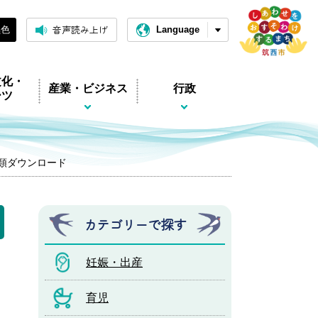
音声読み上げ
黒色
Language
文化・
産業・ビジネス
行政
ーツ
類ダウンロード
カテゴリーで探す
妊娠・出産
育児