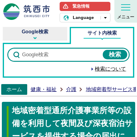
緊急情報
筑西市ホームページ
メニュー
Language
Google検索
サイト内検索
検索について
ホーム
健康・福祉
介護
地域密着型サービス
>
地域密着型通所介護事業所等の設
備を利用して夜間及び深夜宿泊サ
ービスを提供する場合の届出に