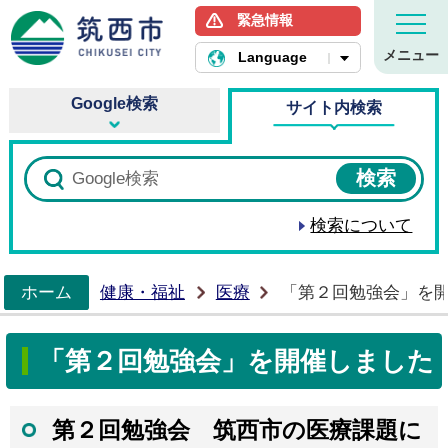
緊急情報
筑西市ホームページ
メニュー
Language
Google検索
サイト内検索
検索について
ホーム
健康・福祉
医療
「第２回勉強会」を
>
「第２回勉強会」を開催しました
第２回勉強会 筑西市の医療課題に