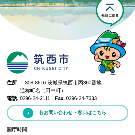
P
筑西市
住所.
〒308-8616 茨城県筑西市丙360番地
通称町名（田中町）
電話.
0296-24-2111
Fax.
0296-24-7333
各お問い合わせ・窓口はこちら
開庁時間.