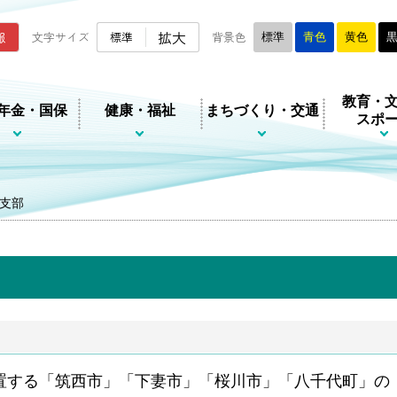
ムページ
拡大
報
文字サイズ
標準
背景色
標準
青色
黄色
教育・
年金・国保
健康・福祉
まちづくり・交通
スポ
支部
する「筑西市」「下妻市」「桜川市」「八千代町」の