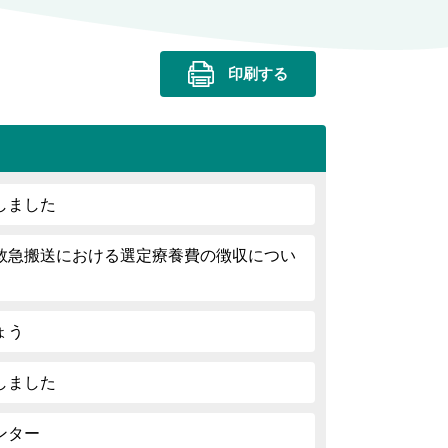
印刷する
しました
救急搬送における選定療養費の徴収につい
ょう
しました
ンター