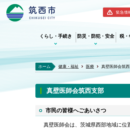
筑西市ホー
緊急情
くらし・手続き
防災・防犯・安全
税・
ホーム
健康・福祉
医療
真壁医師会筑西
真壁医師会筑西支部
市民の皆様へごあいさつ
真壁医師会は、茨城県西部地域に位置