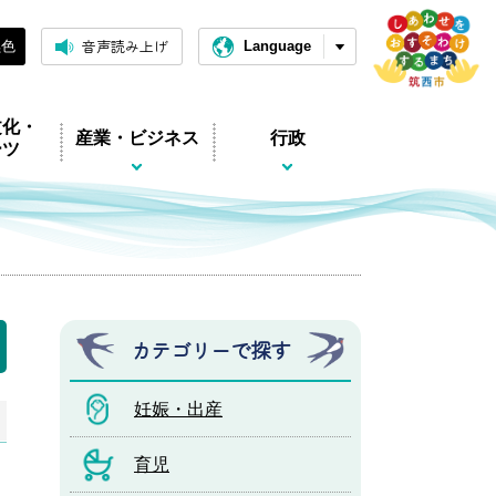
音声読み上げ
黒色
Language
文化・
産業・ビジネス
行政
ーツ
カテゴリーで探す
妊娠・出産
育児