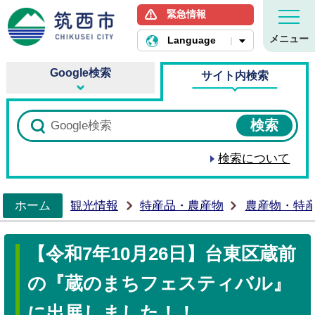
緊急情報
筑西市ホームページ
メニュー
Language
Google検索
サイト内検索
検索について
ホーム
観光情報
特産品・農産物
農産物・特
>
【令和7年10月26日】台東区蔵前
の『蔵のまちフェスティバル』
に出展しました！！