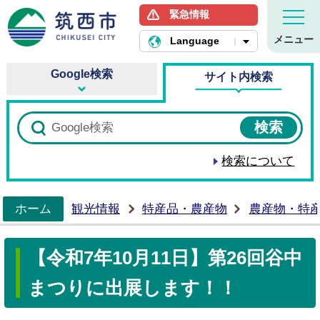
緊急情報
筑西市ホームページ
メニュー
Language
Google検索
サイト内検索
検索について
ホーム
観光情報
特産品・農産物
農産物・特
>
【令和7年10月11日】第26回谷中
まつりに出展します！！