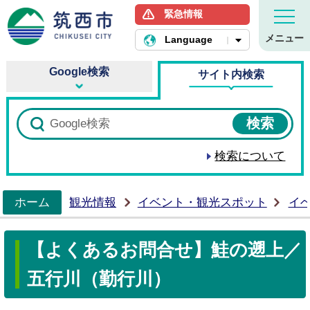
緊急情報
筑西市ホームページ
メニュー
Language
Google検索
サイト内検索
検索について
ホーム
観光情報
イベント・観光スポット
イ
>
【よくあるお問合せ】鮭の遡上／
五行川（勤行川）