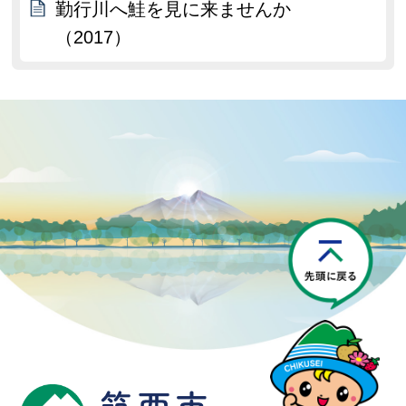
勤行川へ鮭を見に来ませんか
（2017）
P
筑西市