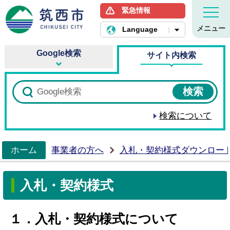
緊急情報
筑西市ホームページ
メニュー
Language
Google検索
サイト内検索
検索について
ホーム
事業者の方へ
入札・契約様式ダウンロー
>
入札・契約様式
１．入札・契約様式について