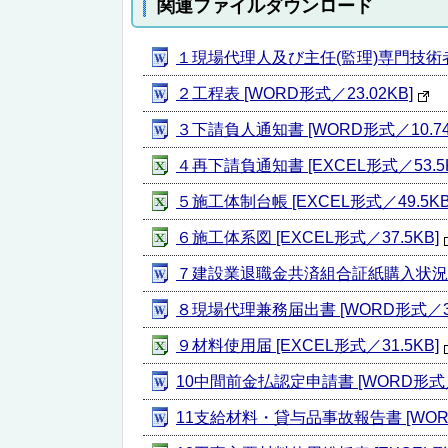
関連ファイルダウンロード
１現場代理人及び主任(監理)専門技術者選(
２工程表 [WORD形式／23.02KB]
３下請負人通知書 [WORD形式／10.74
４再下請負通知書 [EXCEL形式／53.5K
５施工体制台帳 [EXCEL形式／49.5KB
６施工体系図 [EXCEL形式／37.5KB]
７建設業退職金共済組合証紙購入状況報告
８現場代理兼務届出書 [WORD形式／3
９材料使用届 [EXCEL形式／31.5KB]
10中間前金払認定申請書 [WORD形式／1
11支給材料・貸与品事故報告書 [WORD