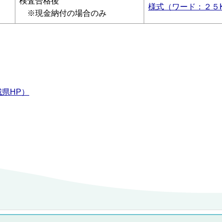
検査合格後
様式（ワード：２５
※現金納付の場合のみ
県HP）