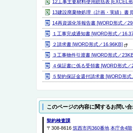
12工事主要材料使用総括表 [EXCEL形
13建設廃棄物処理（計画・実績）書 [EX
14再資源化等報告書 [WORD形式／29
１工事完成通知書 [WORD形式／16.37
２請求書 [WORD形式／16.96KB]
３工事物件引渡書 [WORD形式／23KB
４保証書に係る受領書 [WORD形式／2
５契約保証金還付請求書 [WORD形式／2
このページの内容に関するお問い合
契約検査課
〒308-8616
筑西市丙360番地
本庁舎4階