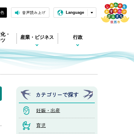
音声読み上げ
黒色
Language
文化・
産業・ビジネス
行政
ーツ
カテゴリーで探す
妊娠・出産
育児