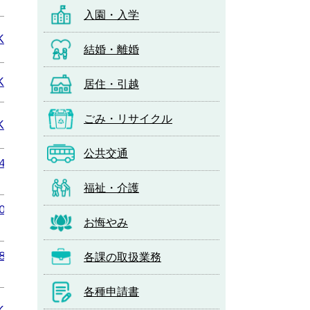
入園・入学
KB）
結婚・離婚
KB）
居住・引越
ごみ・リサイクル
KB）
公共交通
４
福祉・介護
０
お悔やみ
８
各課の取扱業務
各種申請書