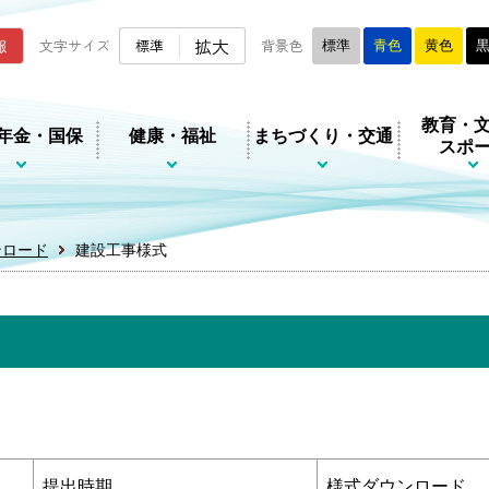
ムページ
拡大
報
文字サイズ
標準
背景色
標準
青色
黄色
教育・
年金・国保
健康・福祉
まちづくり・交通
スポ
ンロード
建設工事様式
提出時期
様式ダウンロード