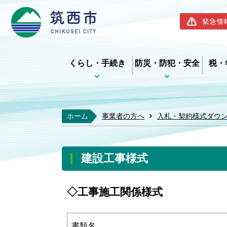
筑西市ホー
緊急情
くらし・手続き
防災・防犯・安全
税・
ホーム
事業者の方へ
入札・契約様式ダウ
建設工事様式
◇工事施工関係様式
書類名