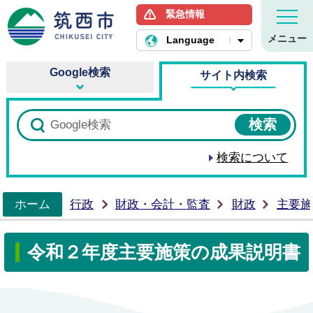
緊急情報
筑西市ホームページ
メニュー
Language
Google検索
サイト内検索
検索について
ホーム
行政
財政・会計・監査
財政
主要施
>
令和２年度主要施策の成果説明書