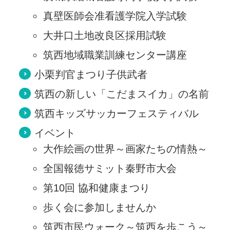
真壁医師会准看護学院入学試験
大井口土地改良区採用試験
筑西地域職業訓練センター講座
小栗判官まつり子供武者
筑西の新しい「こだまスイカ」の名前
筑西キッズサッカーフェスティバル
イベント
大作絵画の世界～画家たちの情熱～
全国報徳サミット秦野市大会
第10回 協和健康まつり
歩く会に参加しませんか
筑西市民ウォーク～筑西を歩こう～