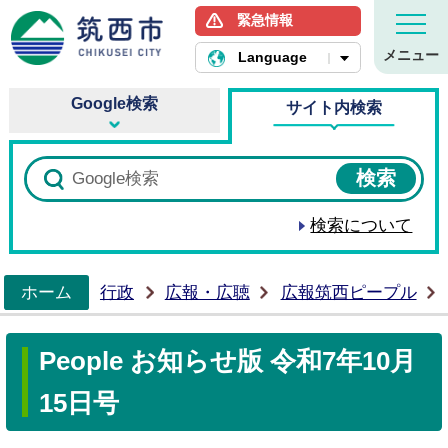
緊急情報
筑西市ホームページ
メニュー
Language
Google検索
サイト内検索
検索について
ホーム
行政
広報・広聴
広報筑西ピープル
>
People お知らせ版 令和7年10月
15日号