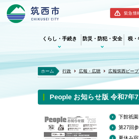
筑西市ホー
緊急情
くらし・手続き
防災・防犯・安全
税・
ホーム
行政
広報・広聴
広報筑西ピープ
People お知らせ版 令和7年
下館祇園
第27回
夏休み宿