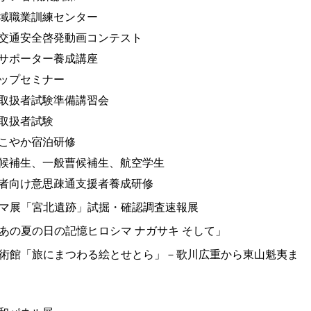
域職業訓練センター
交通安全啓発動画コンテスト
サポーター養成講座
ップセミナー
取扱者試験準備講習会
取扱者試験
こやか宿泊研修
候補生、一般曹候補生、航空学生
者向け意思疎通支援者養成研修
マ展「宮北遺跡」試掘・確認調査速報展
あの夏の日の記憶ヒロシマ ナガサキ そして」
術館「旅にまつわる絵とせとら」－歌川広重から東山魁夷ま