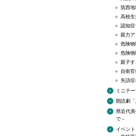
筑西地
高校生
認知症
親力ア
危険物
危険物
親子す
自衛官
失語症
ミニテー
朗読劇「
県近代美
で－
イベント