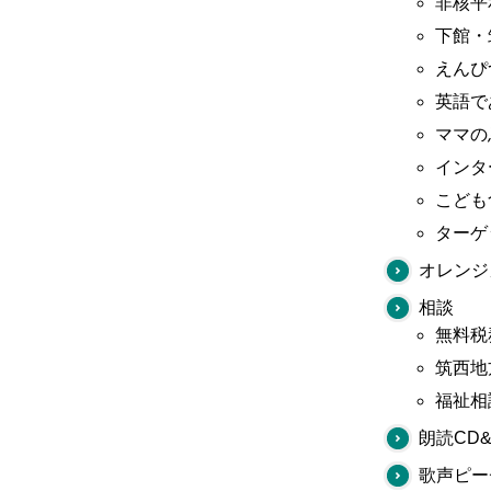
非核平
下館・
えんぴ
英語で
ママの
インタ
こども
ターゲ
オレンジ
相談
無料税
筑西地
福祉相
朗読CD
歌声ピー