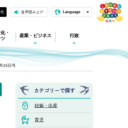
音声読み上げ
黒色
Language
文化・
産業・ビジネス
行政
ーツ
7月15日号
カテゴリーで探す
妊娠・出産
育児