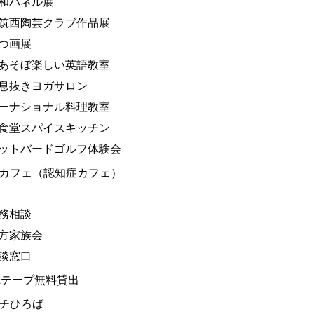
和パネル展
筑西陶芸クラブ作品展
つ画展
あそぼ楽しい英語教室
息抜きヨガサロン
ーナショナル料理教室
食堂スパイスキッチン
ットバードゴルフ体験会
カフェ（認知症カフェ）
務相談
方家族会
談窓口
&テープ無料貸出
チひろば