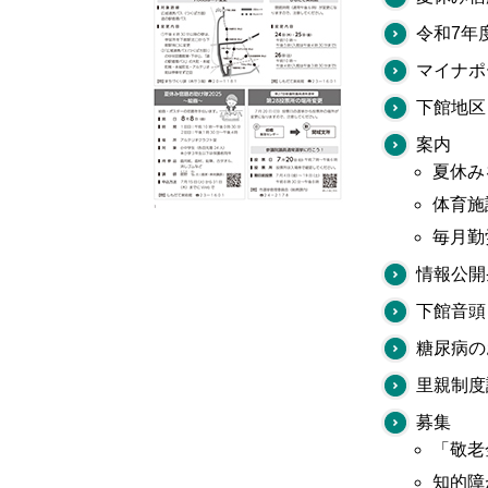
令和7年
マイナポ
下館地区
案内
夏休み
体育施
毎月勤
情報公開
下館音頭
糖尿病の
里親制度
募集
「敬老
知的障