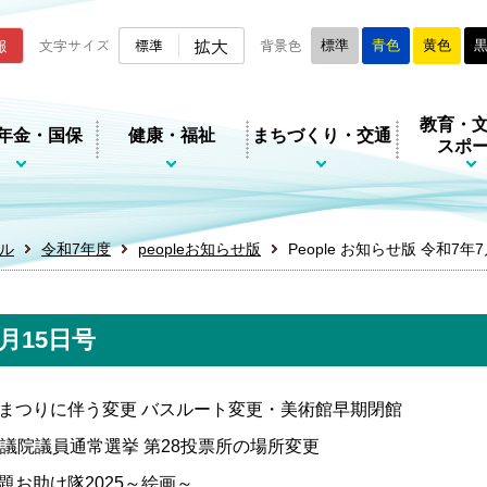
ムページ
拡大
報
文字サイズ
標準
背景色
標準
青色
黄色
教育・
年金・国保
健康・福祉
まちづくり・交通
スポ
ル
令和7年度
peopleお知らせ版
People お知らせ版 令和7年
7月15日号
まつりに伴う変更 バスルート変更・美術館早期閉館
参議院議員通常選挙 第28投票所の場所変更
題お助け隊2025～絵画～