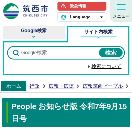
緊急情報
筑西市ホームページ
メニュー
Language
Google検索
サイト内検索
検索について
ホーム
行政
広報・広聴
広報筑西ピープル
>
People お知らせ版 令和7年9月15
日号