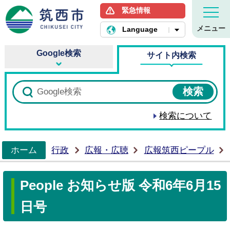
緊急情報
筑西市ホームページ
メニュー
Language
Google検索
サイト内検索
検索について
ホーム
行政
広報・広聴
広報筑西ピープル
>
People お知らせ版 令和6年6月15
日号