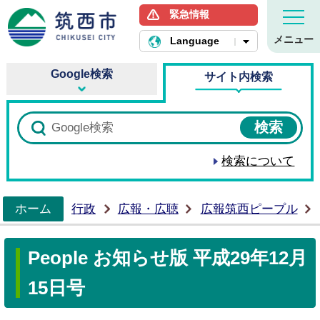
緊急情報
筑西市ホームページ
メニュー
Language
Google検索
サイト内検索
検索について
ホーム
行政
広報・広聴
広報筑西ピープル
>
People お知らせ版 平成29年12月
15日号