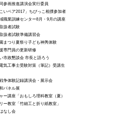
同参画推進講演会実行委員
こいペア2017」ちびっこ相撲参加者
域職業訓練センター8月・9月の講座
取扱者試験
取扱者試験準備講習会
園まつり夏祭り子ども神輿体験
援専門員の更新研修
い市政懇談会 市長と語ろう
電気工事士受験対策（筆記）受講生
戦争体験記録講演会・展示会
和パネル展
ャー講座「おもしろ理科教室（夏）
リー教室「竹細工と折り紙教室」
はなし会