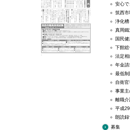
安心で
筑西市
浄化槽
真岡鐵
国民健
下館総
法定相
年金請
最低制
自衛官
事業主
離職介
平成2
朗読録
募集