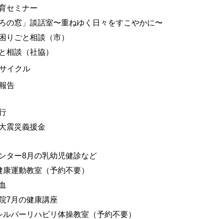
育セミナー
ろの窓」談話室〜重ねゆく日々をすこやかに〜
困りごと相談（市）
と相談（社協）
サイクル
報告
行
大震災義援金
ンター8月の乳幼児健診など
健康運動教室（予約不要）
血
院7月の健康講座
シルバーリハビリ体操教室（予約不要）