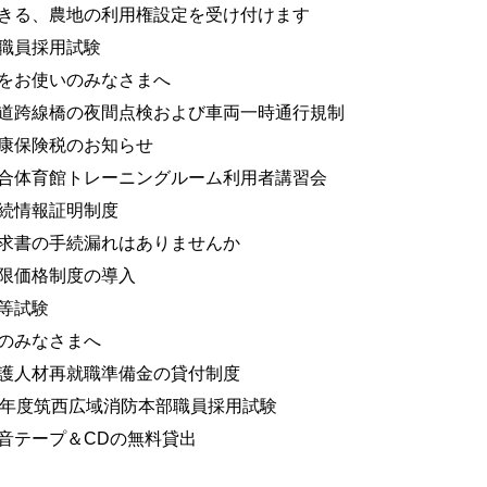
きる、農地の利用権設定を受け付けます
職員採用試験
をお使いのみなさまへ
道跨線橋の夜間点検および車両一時通行規制
康保険税のお知らせ
合体育館トレーニングルーム利用者講習会
続情報証明制度
求書の手続漏れはありませんか
限価格制度の導入
等試験
のみなさまへ
護人材再就職準備金の貸付制度
9年度筑西広域消防本部職員採用試験
音テープ＆CDの無料貸出