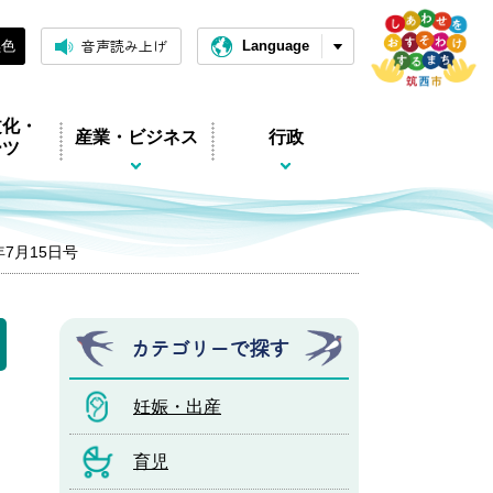
音声読み上げ
黒色
Language
文化・
産業・ビジネス
行政
ーツ
年7月15日号
カテゴリーで探す
妊娠・出産
育児