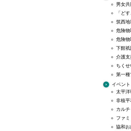
男女共
「どす
筑西地
危険物
危険物
下館祇
介護支
ちくせ
第一種
イベント
太平洋
非核平
カルチ
ファミ
協和お