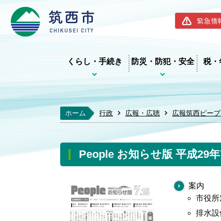
筑西市ホー
緊急情
くらし・手続き
防災・防犯・安全
税・
ホーム
行政
広報・広聴
広報筑西ピープ
People お知らせ版 平成29
案内
市役所
排水設