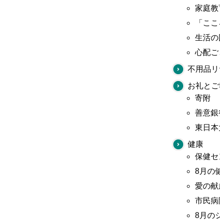
家庭教
「ここ
生活の
心配ご
不用品リ
お礼とご
寄附
善意銀
東日本
健康
保健セ
8月の
愛の献
市民病
8月の