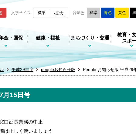
ムページ
拡大
報
文字サイズ
標準
背景色
標準
青色
黄色
教育・
年金・国保
健康・福祉
まちづくり・交通
スポ
ル
平成29年度
peopleお知らせ版
People お知らせ版 平成29
年7月15日号
窓口延長業務の中止
備は正しく使いましょう