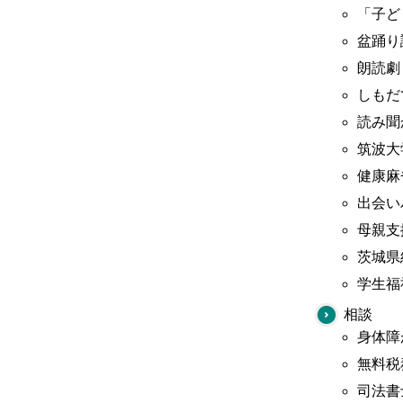
「子ど
盆踊り
朗読劇
しもだ
読み聞
筑波大
健康麻
出会い
母親支
茨城県
学生福
相談
身体障
無料税
司法書