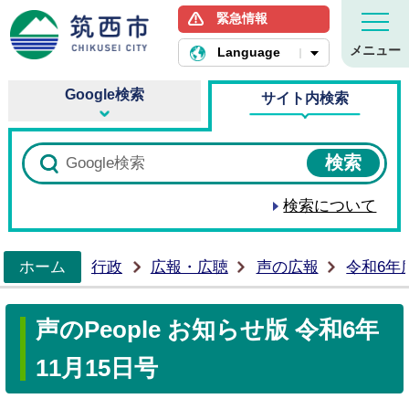
緊急情報
筑西市ホームページ
メニュー
Language
Google検索
サイト内検索
検索について
ホーム
行政
広報・広聴
声の広報
令和6年
>
声のPeople お知らせ版 令和6年
11月15日号