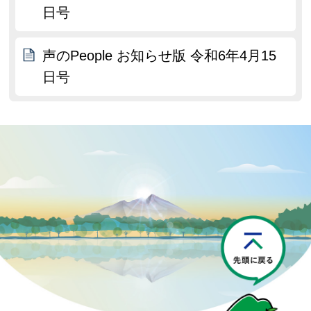
日号
声のPeople お知らせ版 令和6年4月15
日号
P