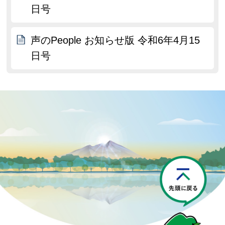
日号
声のPeople お知らせ版 令和6年4月15
日号
P