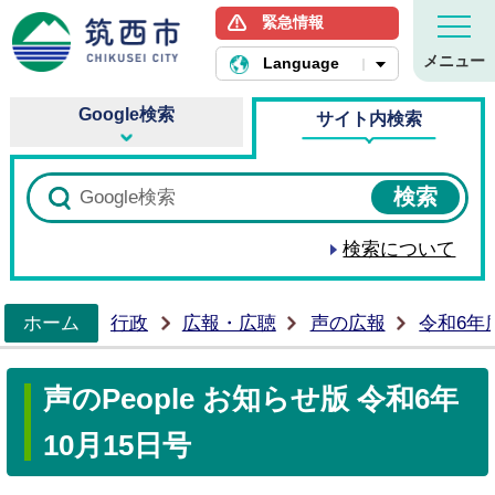
緊急情報
筑西市ホームページ
メニュー
Language
Google検索
サイト内検索
検索について
ホーム
行政
広報・広聴
声の広報
令和6年
>
声のPeople お知らせ版 令和6年
10月15日号