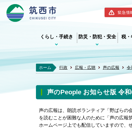
筑西市ホー
緊急情
くらし・手続き
防災・防犯・安全
税・
ホーム
行政
広報・広聴
声の広報
令
声のPeople お知らせ版 令和
声の広報は、朗読ボランティア「野ばらの
を読むことが困難な人のために「声の広報筑西
ホームページ上でも配信していますので、