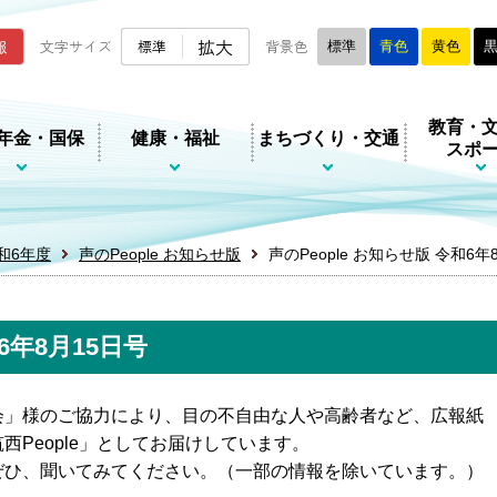
ムページ
拡大
報
文字サイズ
標準
背景色
標準
青色
黄色
教育・
年金・国保
健康・福祉
まちづくり・交通
スポ
和6年度
声のPeople お知らせ版
声のPeople お知らせ版 令和6年
6年8月15日号
会」様のご協力により、目の不自由な人や高齢者など、広報紙
People」としてお届けしています。
ぜひ、聞いてみてください。（一部の情報を除いています。）