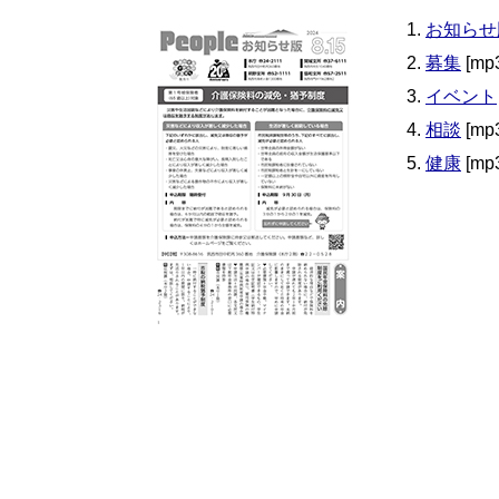
お知らせ
募集
[mp
イベント
相談
[mp
健康
[mp