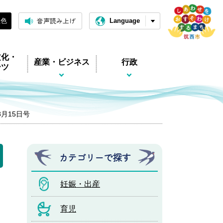
音声読み上げ
黒色
Language
文化・
産業・ビジネス
行政
ーツ
8月15日号
カテゴリーで探す
妊娠・出産
育児