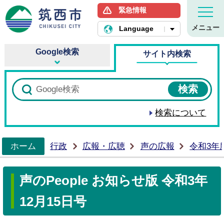
緊急情報
筑西市ホームページ
メニュー
Language
Google検索
サイト内検索
検索について
ホーム
行政
広報・広聴
声の広報
令和3年
>
声のPeople お知らせ版 令和3年
12月15日号