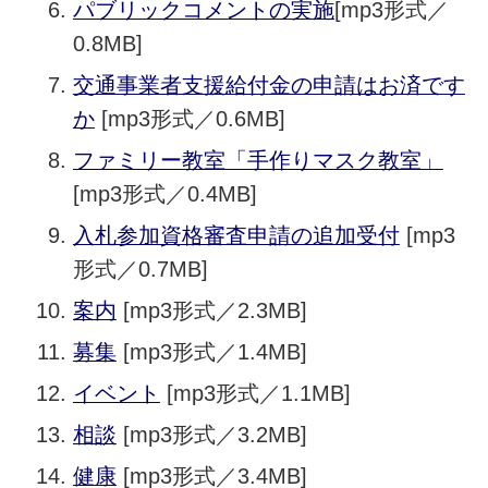
パブリックコメントの実施
[mp3形式／
0.8MB]
交通事業者支援給付金の申請はお済です
か
[mp3形式／0.6MB]
ファミリー教室「手作りマスク教室」
[mp3形式／0.4MB]
入札参加資格審査申請の追加受付
[mp3
形式／0.7MB]
案内
[mp3形式／2.3MB]
募集
[mp3形式／1.4MB]
イベント
[mp3形式／1.1MB]
相談
[mp3形式／3.2MB]
健康
[mp3形式／3.4MB]