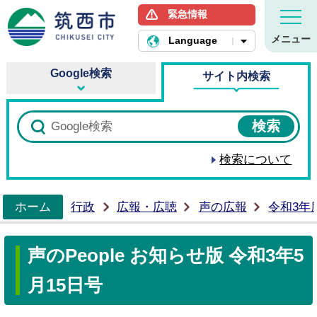
緊急情報
筑西市ホームページ
メニュー
Language
Google検索
サイト内検索
検索について
ホーム
行政
広報・広聴
声の広報
令和3年
>
声のPeople お知らせ版 令和3年5
月15日号