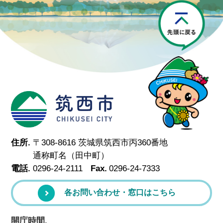
P
筑西市
住所.
〒308-8616 茨城県筑西市丙360番地
通称町名（田中町）
電話.
0296-24-2111
Fax.
0296-24-7333
各お問い合わせ・窓口はこちら
開庁時間.