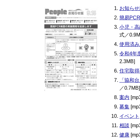
お知らせ
簡易PC
小児・高
式／0.9M
使用済み
令和4年
2.3MB]
住宅取得
「協和台
／0.7MB]
案内
[mp
募集
[mp
イベント
相談
[mp
健康
[mp