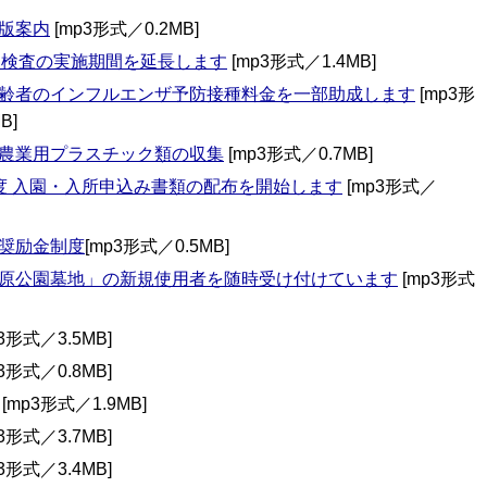
版案内
[mp3形式／0.2MB]
R検査の実施期間を延長します
[mp3形式／1.4MB]
齢者のインフルエンザ予防接種料金を一部助成します
[mp3形
B]
農業用プラスチック類の収集
[mp3形式／0.7MB]
度 入園・入所申込み書類の配布を開始します
[mp3形式／
奨励金制度
[mp3形式／0.5MB]
原公園墓地」の新規使用者を随時受け付けています
[mp3形式
3形式／3.5MB]
3形式／0.8MB]
[mp3形式／1.9MB]
3形式／3.7MB]
3形式／3.4MB]