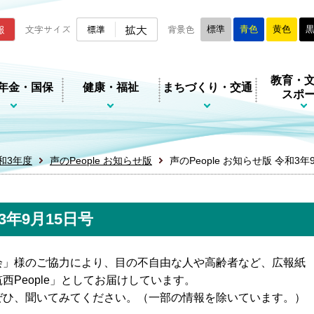
ムページ
拡大
報
文字サイズ
標準
背景色
標準
青色
黄色
教育・
年金・国保
健康・福祉
まちづくり・交通
スポ
和3年度
声のPeople お知らせ版
声のPeople お知らせ版 令和3年
3年9月15日号
会」様のご協力により、目の不自由な人や高齢者など、広報紙
People」としてお届けしています。
ぜひ、聞いてみてください。（一部の情報を除いています。）