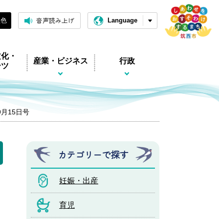
音声読み上げ
黒色
Language
文化・
産業・ビジネス
行政
ーツ
9月15日号
カテゴリーで探す
妊娠・出産
育児