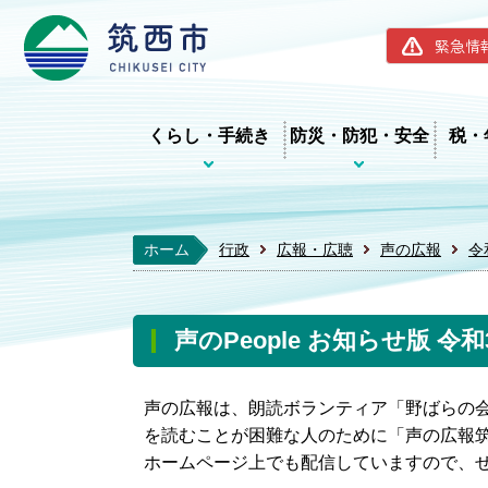
筑西市ホー
緊急情
くらし・手続き
防災・防犯・安全
税・
ホーム
行政
広報・広聴
声の広報
令
声のPeople お知らせ版 令和
声の広報は、朗読ボランティア「野ばらの
を読むことが困難な人のために「声の広報筑西
ホームページ上でも配信していますので、