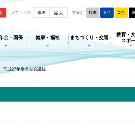
ムページ
拡大
報
文字サイズ
標準
背景色
標準
青色
黄色
教育・
年金・国保
健康・福祉
まちづくり・交通
スポ
平成27年委員会会議録