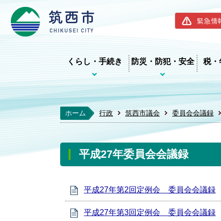
筑西市ホー
緊急情
くらし・手続き
防災・防犯・安全
税・
ホーム
行政
筑西市議会
委員会会議録
平成27年委員会会議録
平成27年第2回定例会 委員会会議録
平成27年第3回定例会 委員会会議録