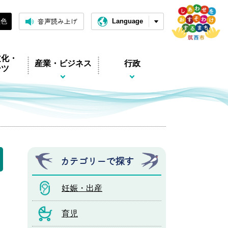
音声読み上げ
黒色
Language
文化・
産業・ビジネス
行政
ーツ
カテゴリーで探す
妊娠・出産
育児