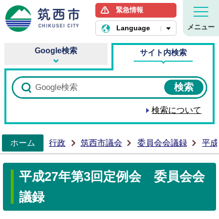
緊急情報
筑西市ホームページ
メニュー
Language
Google検索
サイト内検索
検索について
ホーム
行政
筑西市議会
委員会会議録
平成
>
平成27年第3回定例会 委員会会
議録