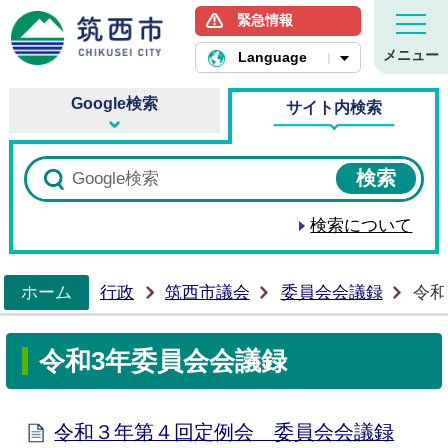
緊急情報
筑西市ホームページ
メニュー
Language
Google検索
サイト内検索
検索について
ホーム
行政
筑西市議会
委員会会議録
令和
>
令和3年委員会会議録
令和３年第４回定例会 委員会会議録