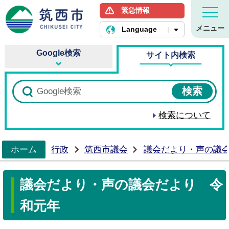
緊急情報
筑西市ホームページ
メニュー
Language
Google検索
サイト内検索
検索について
ホーム
行政
筑西市議会
議会だより・声の議
>
議会だより・声の議会だより 令
和元年