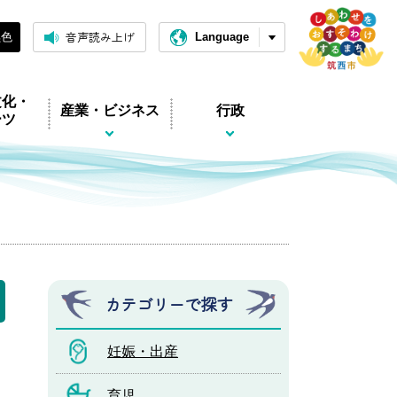
音声読み上げ
黒色
Language
文化・
産業・ビジネス
行政
ーツ
カテゴリーで探す
妊娠・出産
育児