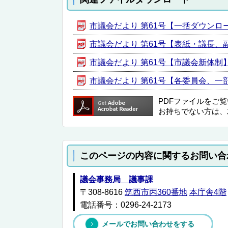
市議会だより 第61号【一括ダウンロード】
市議会だより 第61号【表紙・議長、副議
市議会だより 第61号【市議会新体制】 [P
市議会だより 第61号【各委員会、一部事
PDFファイルをご
お持ちでない方は、
このページの内容に関するお問い合
議会事務局 議事課
〒308-8616
筑西市丙360番地
本庁舎4階
電話番号：0296-24-2173
メールでお問い合わせをする