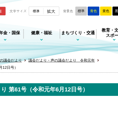
ムページ
拡大
報
文字サイズ
標準
背景色
標準
青色
黄色
教育・
年金・国保
健康・福祉
まちづくり・交通
スポ
の議会だより
議会だより・声の議会だより 令和元年
月12日号）
 第61号（令和元年6月12日号）