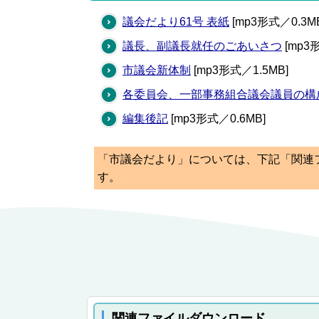
議会だより61号 表紙
[mp3形式／0.3M
議長、副議長就任のごあいさつ
[mp3
市議会新体制
[mp3形式／1.5MB]
各委員会、一部事務組合議会議員の構
編集後記
[mp3形式／0.6MB]
「市議会だより」については、下記「関連
す。
関連ファイルダウンロード