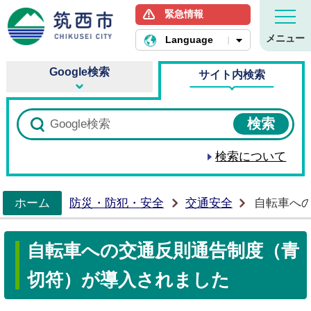
緊急情報
筑西市ホームページ
メニュー
Language
Google検索
サイト内検索
検索について
ホーム
防災・防犯・安全
交通安全
自転車へ
>
自転車への交通反則通告制度（青
切符）が導入されました