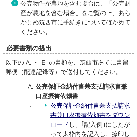
公売物件が農地を含む場合は、「公売財
産が農地を含む場合」をご覧の上、あら
かじめ筑西市に手続きについて確かめて
ください。
必要書類の提出
以下の A. ～ E. の書類を、筑西市あてに書留
郵便（配達記録等）で送付してください。
公売保証金納付書兼支払請求書兼
口座振替依頼書
公売保証金納付書兼支払請求
書兼口座振替依頼書をダウン
ロード
し、｢記入例｣にしたが
って太枠内を記入し、捺印し