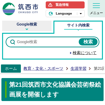
緊急情報
筑西市ホームページ
メニュー
Language
Google検索
サイト内検索
検索について
ホーム
教育・文化・スポーツ
生涯学習
第2
>
第21回筑西市文化協議会芸術祭絵
画展を開催します