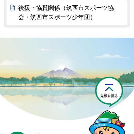
後援・協賛関係（筑西市スポーツ協
会・筑西市スポーツ少年団）
P