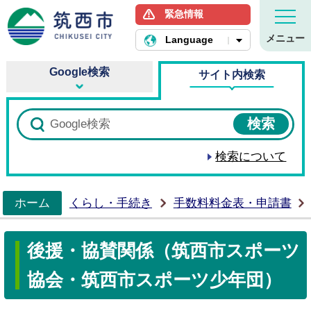
緊急情報
筑西市ホームページ
メニュー
Language
Google検索
サイト内検索
検索について
ホーム
くらし・手続き
手数料料金表・申請書
>
後援・協賛関係（筑西市スポーツ
協会・筑西市スポーツ少年団）