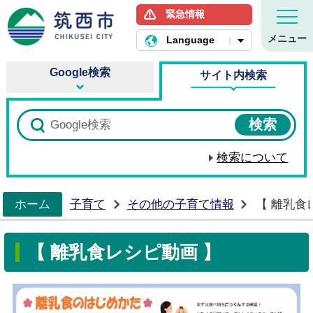
緊急情報
筑西市ホームページ
メニュー
Language
Google検索
サイト内検索
検索について
ホーム
子育て
その他の子育て情報
【 離乳食
>
【 離乳食レシピ動画 】