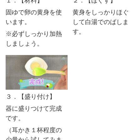
１．【材料】
２．【ほぐす】
固ゆで卵の黄身を使
黄身をしっかりほぐ
います。
して白湯でのばしま
す。
※必ずしっかり加熱
しましょう。
３．【盛り付け】
器に盛りつけて完成
です。
（耳かき１杯程度の
少量から試してみま