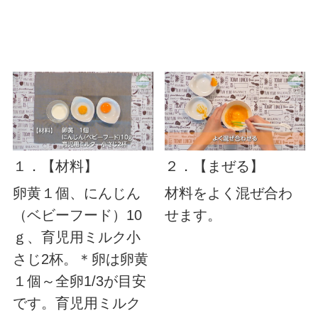
１．【材料】
２．【まぜる】
卵黄１個、にんじん
材料をよく混ぜ合わ
（ベビーフード）10
せます。
ｇ、育児用ミルク小
さじ2杯。＊卵は卵黄
１個～全卵1/3が目安
です。育児用ミルク