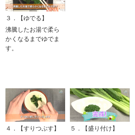
３．【ゆでる】
沸騰したお湯で柔ら
かくなるまでゆでま
す。
４．【すりつぶす】
５．【盛り付け】