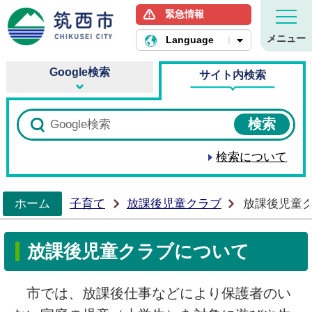
緊急情報
筑西市ホームページ
メニュー
Language
Google検索
サイト内検索
検索について
ホーム
子育て
放課後児童クラブ
放課後児童
>
放課後児童クラブについて
市では、放課後仕事などにより保護者のい