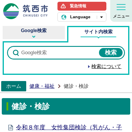
緊急情報
筑西市ホームページ
メニュー
Language
Google検索
サイト内検索
検索について
ホーム
健康・福祉
健診・検診
>
健診・検診
令和８年度 女性集団検診（乳がん・子