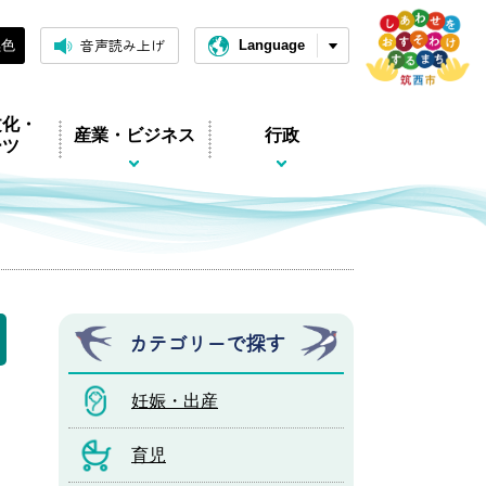
音声読み上げ
黒色
Language
文化・
産業・ビジネス
行政
ーツ
カテゴリーで探す
妊娠・出産
育児