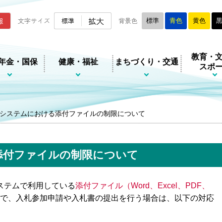
ムページ
拡大
報
文字サイズ
標準
背景色
標準
青色
黄色
教育・
年金・国保
健康・福祉
まちづくり・交通
スポ
システムにおける添付ファイルの制限について
添付ファイルの制限について
ステムで利用している
添付ファイル（Word、Excel、PDF、
で、入札参加申請や入札書の提出を行う場合は、以下の対応