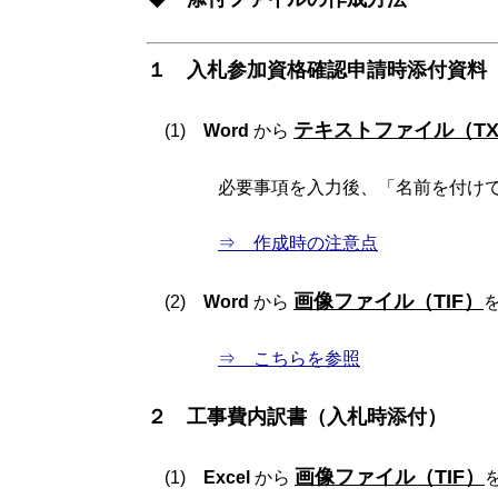
１ 入札参加資格確認申請時添付資料
テキストファイル（TX
(1)
Word
から
必要事項を入力後、「名前を付けて保存」
⇒ 作成時の注意点
画像ファイル（TIF）
(2)
Word
から
⇒ こちらを参照
２ 工事費内訳書（入札時添付）
画像ファイル（TIF）
(1)
Excel
から