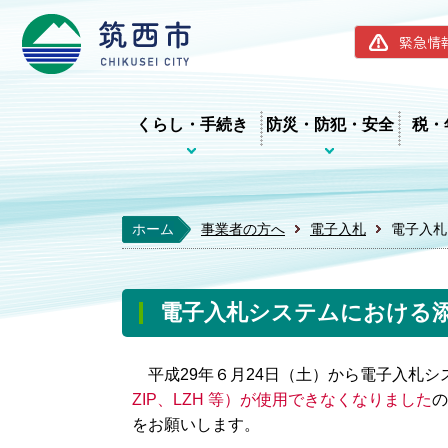
筑西市ホー
緊急情
くらし・手続き
防災・防犯・安全
税・
ホーム
事業者の方へ
電子入札
電子入札
電子入札システムにおける
平成29年６月24日（土）から電子入札シ
ZIP、LZH 等）が使用できなくなりました
の
をお願いします。