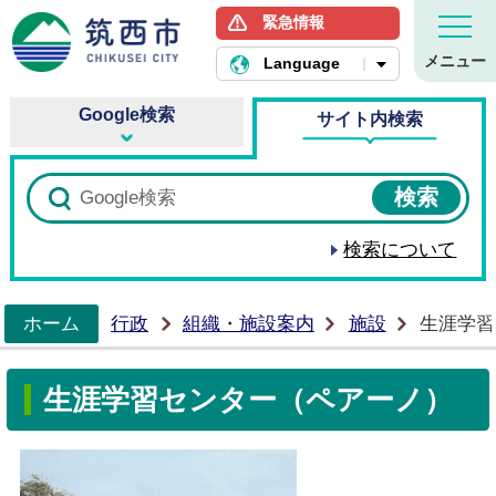
緊急情報
筑西市ホームページ
メニュー
Language
Google検索
サイト内検索
検索について
ホーム
行政
組織・施設案内
施設
生涯学習
>
生涯学習センター（ペアーノ）