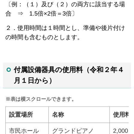
〔例：（１）及び（２）の両方に該当する場
合 ⇒ 1.5倍×2倍＝3倍〕
２．使用時間は１時間とし、準備や後片付け
の時間も含むものとします。
付属設備器具の使用料（令和２年４
月１日から）
※表は横スクロールできます。
設置場所
名称
使用料
市民ホール
グランドピアノ
2,000