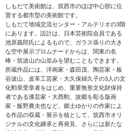
しもだて美術館は、筑西市のほぼ中心部に位
置する都市型の美術館です。
しもだて地域交流センター・アルテリオの3階
にあります。設計は、日本芸術院会員である
池原義郎氏によるもので、ガラス張りの大き
な空中展示プロムナードからは、関東の名
峰・筑波山の山並みを望むこともできます。
所蔵作品には、洋画家・森田茂、陶芸家・板
谷波山、皮革工芸家・大久保婦久子の3人の文
化勲章受章者をはじめ、重要無形文化財保持
者である漆芸家・大西勲、故郷を彫る版画
家・飯野農夫也など、郷土ゆかりの作家によ
る作品の収蔵・展示を核として、筑西市オリ
ジナルの文化継承と再発見、さらには新たな