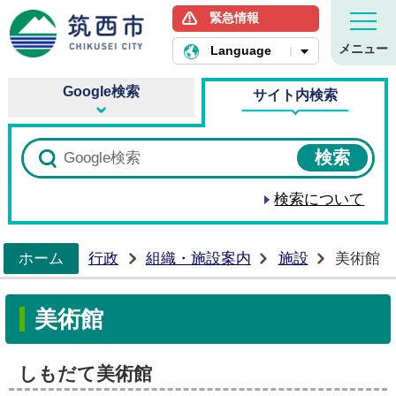
緊急情報
筑西市ホームページ
メニュー
Language
Google検索
サイト内検索
検索について
ホーム
行政
組織・施設案内
施設
美術館
>
美術館
しもだて美術館