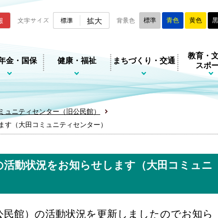
ムページ
拡大
報
文字サイズ
標準
背景色
標準
青色
黄色
教育・
年金・国保
健康・福祉
まちづくり・交通
スポ
ミュニティセンター（旧公民館）
ます（大田コミュニティセンター）
の活動状況をお知らせします（大田コミュニ
公民館）の活動状況を更新しましたのでお知ら