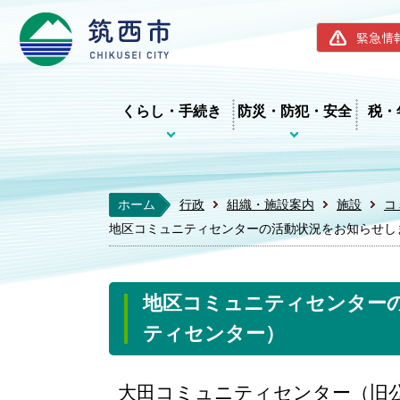
筑西市ホー
緊急情
くらし・手続き
防災・防犯・安全
税・
ホーム
行政
組織・施設案内
施設
コ
地区コミュニティセンターの活動状況をお知らせし
地区コミュニティセンター
ティセンター）
大田コミュニティセンター（旧