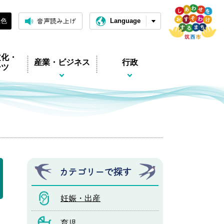
音声読み上げ
黒色
Language
文化・
産業・ビジネス
行政
ーツ
カテゴリーで探す
妊娠・出産
育児