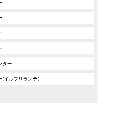
ー
ー
ー
ー
ンター
ー(イルブリランテ）