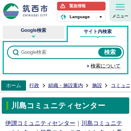
緊急情報
筑西市ホームページ
メニュー
Language
Google検索
サイト内検索
検索について
ホーム
行政
組織・施設案内
施設
コミュニ
>
川島コミュニティセンター
伊讃コミュニティセンター
｜
川島コミュニテ