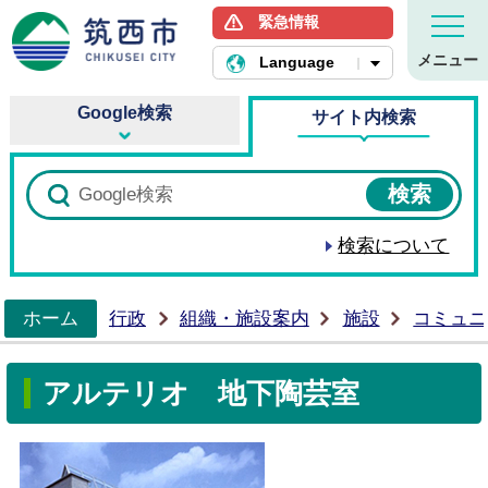
緊急情報
筑西市ホームページ
メニュー
Language
Google検索
サイト内検索
検索について
ホーム
行政
組織・施設案内
施設
コミュニ
>
アルテリオ 地下陶芸室