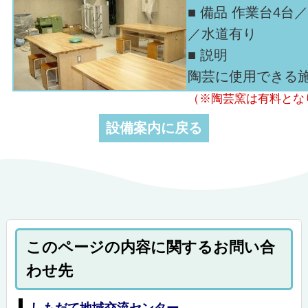
■ 備品 作業台4
／水道有り
■ 説明
陶芸に使用できる
（※陶芸窯は有料とな
設備案内に戻る
このページの内容に関するお問い合
わせ先
しもだて地域交流センター