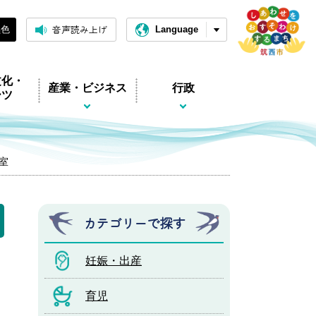
音声読み上げ
黒色
Language
文化・
産業・ビジネス
行政
ーツ
室
カテゴリーで探す
妊娠・出産
育児