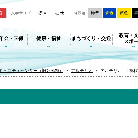
ムページ
拡大
報
文字サイズ
標準
背景色
標準
青色
黄色
教育・
年金・国保
健康・福祉
まちづくり・交通
スポ
ミュニティセンター（旧公民館）
アルテリオ
アルテリオ 2階和