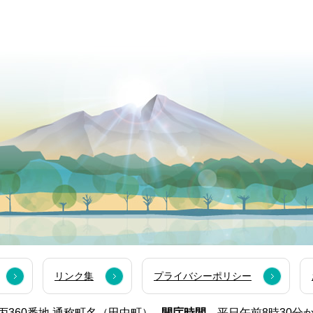
リンク集
プライバシーポリシー
西市丙360番地 通称町名（田中町）
開庁時間.
平日午前8時30分