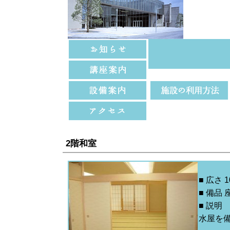
2階和室
■ 広さ 1
■ 備品
■ 説明
水屋を