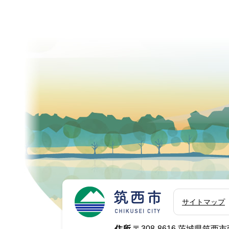
筑西市
サイトマップ
住所.
〒308-8616 茨城県筑