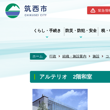
筑西市ホー
緊急情
くらし・手続き
防災・防犯・安全
税・
ホーム
行政
組織・施設案内
施設
コ
アルテリオ 2階和室