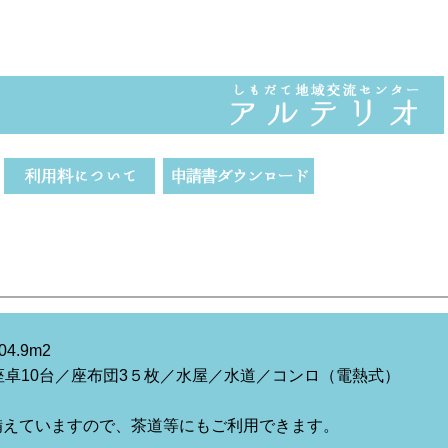
04.9m2
 座卓10台／座布団3５枚／水屋／水道／コンロ（電熱式）
備えていますので、茶道等にもご利用できます。