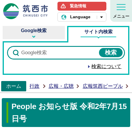
緊急情報
筑西市ホームページ
メニュー
Language
Google検索
サイト内検索
検索について
ホーム
行政
広報・広聴
広報筑西ピープル
>
People お知らせ版 令和2年7月15
日号